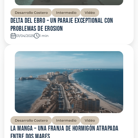
Desarrollo Costero
Intermedio
Vidéo
Delta del Ebro – Un paraje exceptional con
problemas de erosion
01/04/2025
Temps de lecture:
1 min
Desarrollo Costero
Intermedio
Vidéo
La Manga – Una franja de hormigón atrapada
entre dos mares