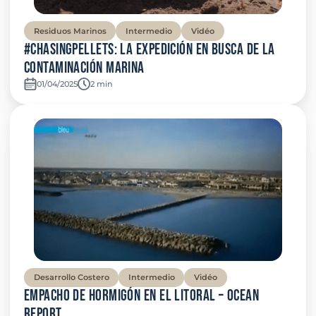
Residuos Marinos
Intermedio
Vidéo
#ChasingPellets: la expedición en busca de la
contaminación marina
01/04/2025
Temps de lecture:
2 min
Desarrollo Costero
Intermedio
Vidéo
Empacho de hormigón en el litoral – Ocean
Report