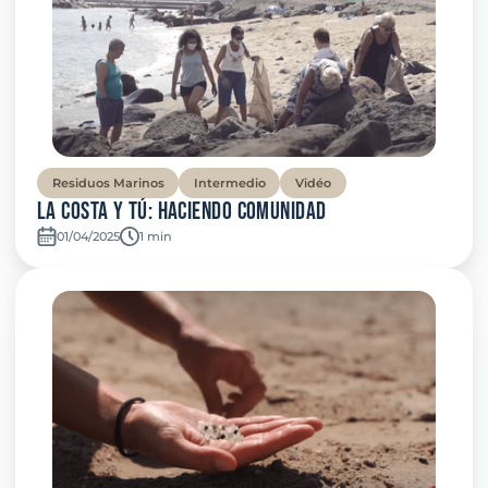
Residuos Marinos
Intermedio
Vidéo
La Costa y Tú: haciendo comunidad
01/04/2025
Temps de lecture:
1 min