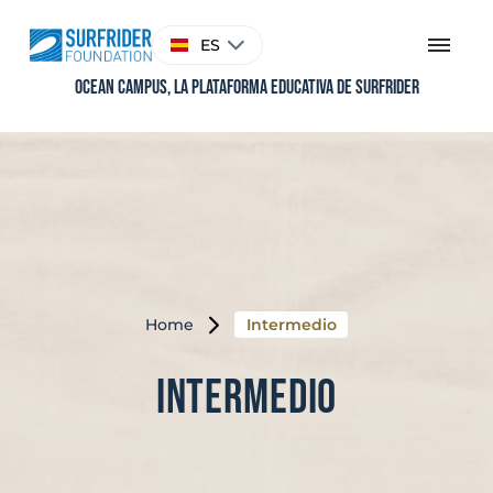
Skip
to
Elegir
ES
content
un
idioma
Ocean Campus, la plataforma educativa de Surfrider
Home
Intermedio
Intermedio