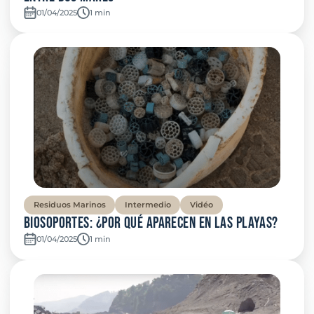
01/04/2025
Temps de lecture:
1 min
Residuos Marinos
Intermedio
Vidéo
Biosoportes: ¿Por qué aparecen en las playas?
01/04/2025
Temps de lecture:
1 min