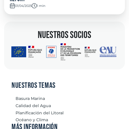
01/04/2025
Temps de lecture:
1 min
nuestros socios
Nuestros temas
Basura Marina
Calidad del Agua
Planificación del Litoral
Océano y Clima
Más información