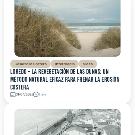
Desarrollo Costero
Intermedio
Vidéo
Loredo – La revegetación de las dunas: un
método natural eficaz para frenar la erosión
costera
01/04/2025
Temps de lecture:
1 min