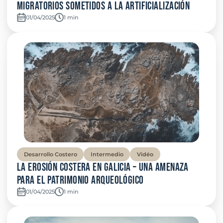
migratorios sometidos a la artificialización
01/04/2025
Temps de lecture:
1 min
Desarrollo Costero
Intermedio
Vidéo
La erosión costera en Galicia – Una amenaza
para el patrimonio arqueológico
01/04/2025
Temps de lecture:
1 min