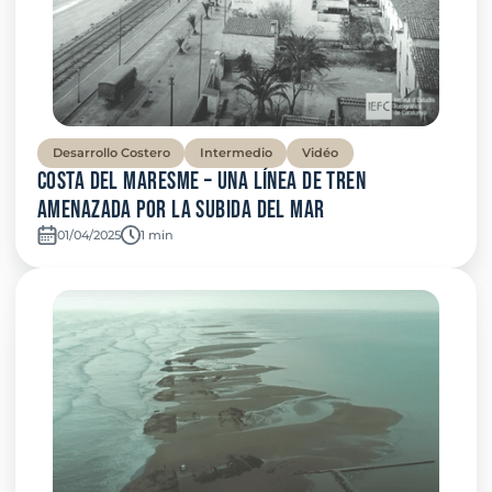
Desarrollo Costero
Intermedio
Vidéo
Costa del Maresme – Una línea de tren
amenazada por la subida del mar
01/04/2025
Temps de lecture:
1 min