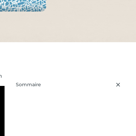
n
Sommaire
– press button to select new section.