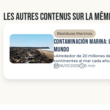
Les autres contenus sur la mêm
Residuos Marinos
Contaminación marina: 
mundo
«Alrededor de 20 millones de
continentes al mar cada año,
06/01/2025
Temps de lec
5 min