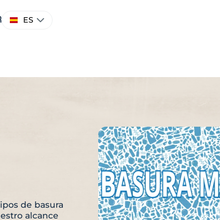
Elegir
r
ES
un
idioma
tipos de basura
uestro alcance