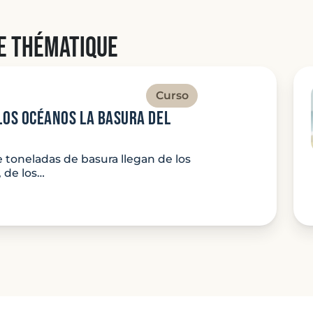
e thématique
Curso
Los Océanos la basura del
 toneladas de basura llegan de los
 de los…
ture: