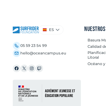
Elegir
Nuestros
ES
un
idioma
Basura Ma
05 59 23 54 99
Calidad d
Planificac
hello@oceancampus.eu
Litoral
Océano y
Facebook
X
Instagram
Twitch