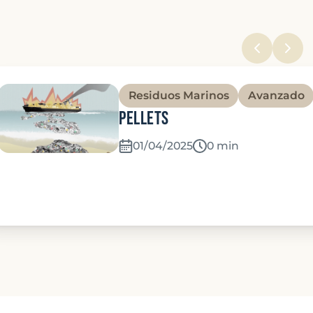
Residuos Marinos
Avanzado
Pellets
01/04/2025
Temps de lecture:
0 min